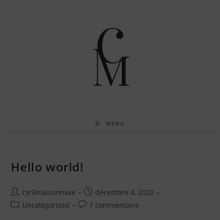
Skip
to
content
MENU
Hello world!
Auteur/autrice
Publication
cyrilmaisonnave
décembre 4, 2020
de
publiée :
Post
Commentaires
Uncategorized
1 commentaire
la
category:
de