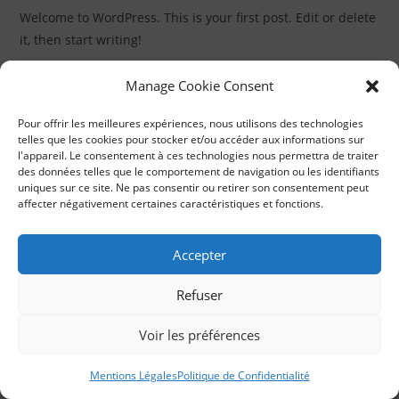
publication :
la
Welcome to WordPress. This is your first post. Edit or delete
publication :
it, then start writing!
Hello
Continuer La Lecture
Manage Cookie Consent
World!
Pour offrir les meilleures expériences, nous utilisons des technologies
telles que les cookies pour stocker et/ou accéder aux informations sur
l'appareil. Le consentement à ces technologies nous permettra de traiter
des données telles que le comportement de navigation ou les identifiants
uniques sur ce site. Ne pas consentir ou retirer son consentement peut
affecter négativement certaines caractéristiques et fonctions.
Accepter
Refuser
Voir les préférences
© Cyril Maisonnave 2023
Mentions Légales
Mentions Légales
Politique de Confidentialité